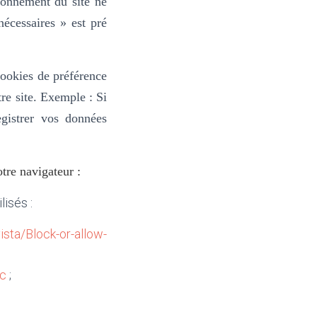
tionnement du site ne
nécessaires » est pré
cookies de préférence
re site.
Exemple : Si
gistrer vos données
tre navigateur :
lisés :
sta/Block-or-allow-
ac
;