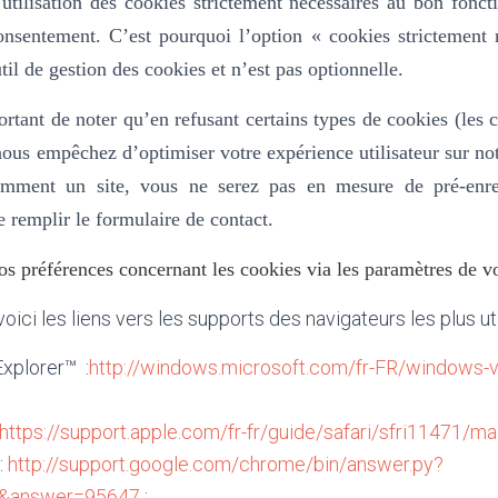
’utilisation des cookies strictement nécessaires au bon fonc
consentement. C’est pourquoi l’option «
cookies strictement 
til de gestion des cookies et n’est pas optionnelle.
ortant de noter qu’en refusant certains types de cookies (les 
ous empêchez d’optimiser votre expérience utilisateur sur not
uemment un site, vous ne serez pas en mesure de pré-enre
e remplir le formulaire de contact.
s préférences concernant les cookies via les paramètres de vo
voici les liens vers les supports des navigateurs les plus uti
Explorer™ :
http://windows.microsoft.com/fr-FR/windows-vi
https://support.apple.com/fr-fr/guide/safari/sfri11471/m
:
http://support.google.com/chrome/bin/answer.py?
n&answer=95647
;