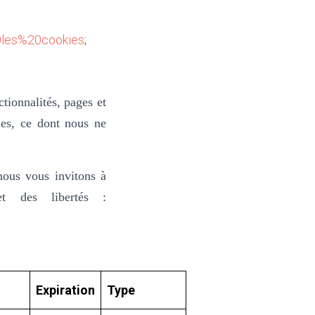
0les%20cookies
;
tionnalités, pages et
bles, ce dont nous ne
nous vous invitons à
et des libertés :
Expiration
Type