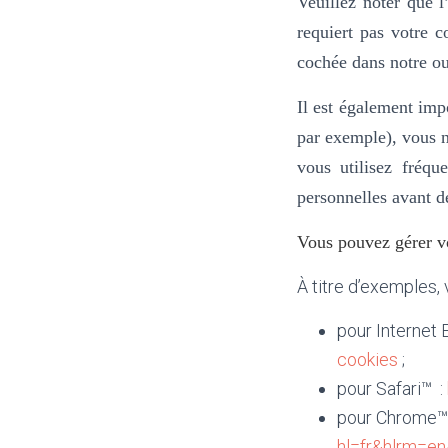
Veuillez noter que l
requiert pas votre 
cochée dans
notre ou
Il est également imp
par exemple), vous n
vous utilisez fréq
personnelles avant d
Vous pouvez gérer vo
À titre d’exemples, 
pour Internet 
cookies
;
pour Safari™ :
pour Chrome™
hl=fr&hlrm=e