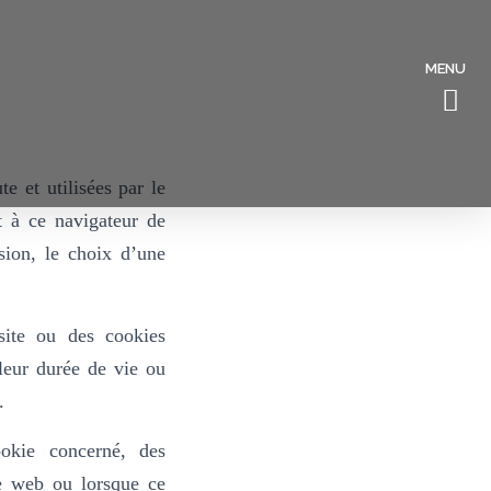
MENU
e et utilisées par le
t à ce navigateur de
sion, le choix d’une
site ou des cookies
leur durée de vie ou
.
okie concerné, des
te web ou lorsque ce